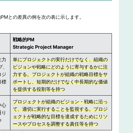
的PMとの差異の例を次の表に示します。
戦略的PM
Strategic Project Manager
注力
単にプロジェクトの実行だけでなく、組織の
プ、
ビジョンや戦略にどのように寄与するかに注
ロジ
力する。プロジェクトが組織の戦略目標をサ
目標
ポートし、短期的だけでなく中長期的な価値
を提供する役割等を持つ
プロジェクトが組織のビジョン・戦略に沿っ
中心
て、適切に実行することを監視する。プロジ
通り
ェクトが戦略的な目標を達成するためにリソ
つ
ースやプロセスを調整する責任等を持つ