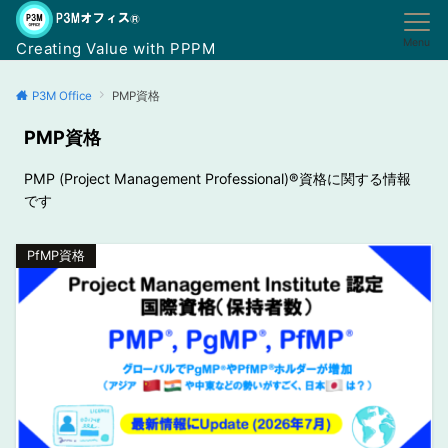
Menu
Creating Value with PPPM
P3M Office
PMP資格
PMP資格
PMP (Project Management Professional)®︎資格に関する情報
です
PfMP資格