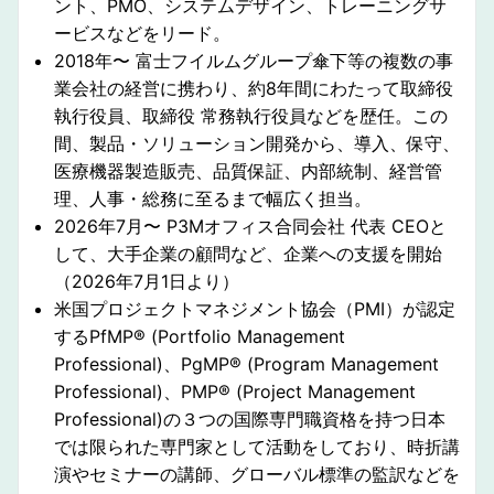
ント、PMO、システムデザイン、トレーニングサ
ービスなどをリード。
2018年〜 富士フイルムグループ傘下等の複数の事
業会社の経営に携わり、約8年間にわたって取締役
執行役員、取締役 常務執行役員などを歴任。この
間、製品・ソリューション開発から、導入、保守、
医療機器製造販売、品質保証、内部統制、経営管
理、人事・総務に至るまで幅広く担当。
2026年7月〜 P3Mオフィス合同会社 代表 CEOと
して、大手企業の顧問など、企業への支援を開始
（2026年7月1日より）
米国プロジェクトマネジメント協会（PMI）が認定
するPfMP® (Portfolio Management
Professional)、PgMP® (Program Management
Professional)、PMP® (Project Management
Professional)の３つの国際専⾨職資格を持つ⽇本
では限られた専⾨家として活動をしており、時折講
演やセミナーの講師、グローバル標準の監訳などを