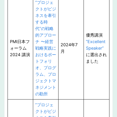
“
プロジェ
クトがビジ
ネスを牽引
する時
代”の戦略
的アプロー
優秀講演
PMI日本フ
チ 〜経営
”Excellent
2024年7
ォーラム
戦略実践に
Speaker”
月
2024 講演
おけるポー
に選出され
トフォリ
ました
オ、プログ
ラム、プロ
ジェクトマ
ネジメント
の勘所
”
プロジェ
クトがビジ