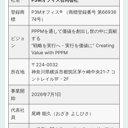
社名
P3Mオフィス合同会社
登録商
P3Mオフィス®︎ （商標登録番号 第66936
標
74号）
PPPMを通して価値を創出し世の中に貢献
ビジョ
する
ン
“戦略を実行へ・実行を価値に” Creating
Value with PPPM
〒224-0032
所在地
神奈川県横浜市都筑区茅ケ崎中央21-7 コ
ントレイル1F・2F
事業開
2026年7月1日
始
代表社
尾﨑 能久（おざき よしひさ）
員