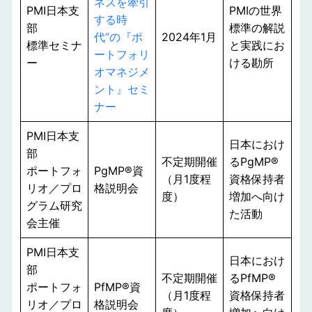
ネスを牽引
PMI日本支
PMIの世界
する時
部
標準の解説
代”の『ポ
2024年1月
標準セミナ
と実践にお
ートフォリ
ー
ける勘所
オマネジメ
ント』セミ
ナー
PMI日本支
日本におけ
部
不定期開催
るPgMP®︎
ポートフォ
PgMP®︎資
（月1度程
資格保持者
リオ／プロ
格説明会
度）
増加へ向け
グラム研究
た活動
会主催
PMI日本支
日本におけ
部
不定期開催
るPfMP®︎
ポートフォ
PfMP®︎資
（月1度程
資格保持者
リオ／プロ
格説明会