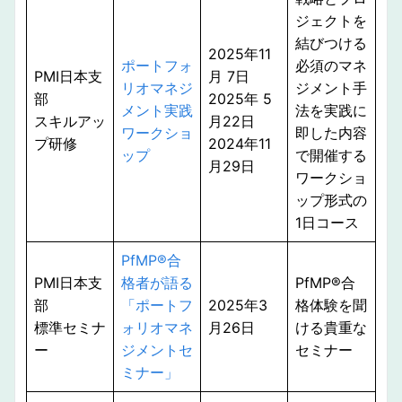
ジェクトを
結びつける
2025年11
ポートフォ
必須のマネ
PMI日本支
月 7日
リオマネジ
ジメント手
部
2025年 5
メント実践
法を実践に
スキルアッ
月22日
ワークショ
即した内容
プ研修
2024年11
ップ
で開催する
月29日
ワークショ
ップ形式の
1日コース
PfMP®︎合
PMI日本支
格者が語る
PfMP®︎合
部
「ポートフ
2025年3
格体験を聞
標準セミナ
ォリオマネ
月26日
ける貴重な
ー
ジメントセ
セミナー
ミナー」