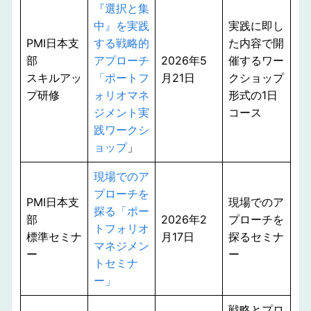
『選択と集
中』を実践
実践に即し
PMI日本支
する戦略的
た内容で開
部
アプローチ
2026年5
催するワー
スキルアッ
「ポートフ
月21日
クショップ
プ研修
ォリオマネ
形式の1日
ジメント実
コース
践ワークシ
ョップ
」
現場でのア
プローチを
PMI日本支
現場でのア
探る「ポー
部
2026年2
プローチを
トフォリオ
標準セミナ
月17日
探るセミナ
マネジメン
ー
ー
トセミナ
ー」
戦略とプロ