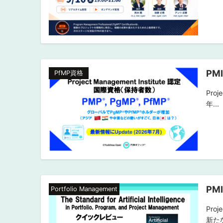
PM
PfMP資格
Pro
年...
PM
Portfolio Management
Pro
新たな