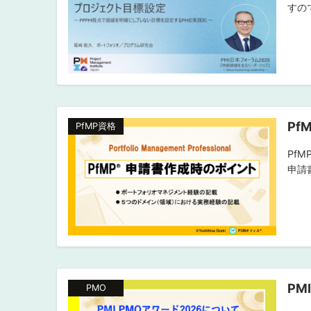
すの
Pf
PfMP資格
Pf
申請
PM
PMO