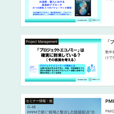
「
Project Management
数年
けで
PM
セミナー情報・他
PM