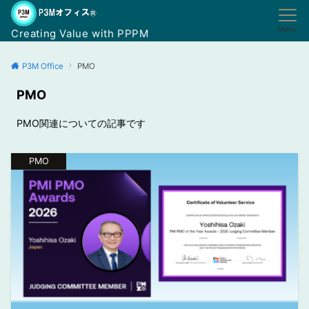
Menu
Creating Value with PPPM
P3M Office
PMO
PMO
PMO関連についての記事です
PMO