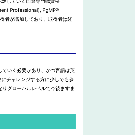
e) が認定している国際専門職資格
Professional), PgMP®︎
では資格取得者が増加しており、取得者は経
アしていく必要があり、かつ言語は英
験にチャレンジする方に少しでも参
となりグローバルレベルで今後ますま