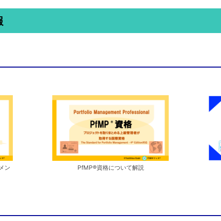
報
PfMP®︎資格について解説
メン