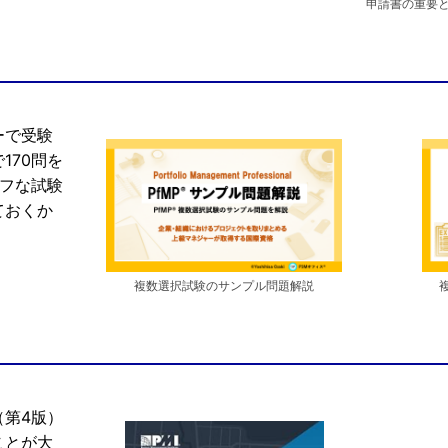
申請書の重要
ーで受験
170問を
タフな試験
ておくか
複数選択試験のサンプル問題解説
（第4版）
ことが大