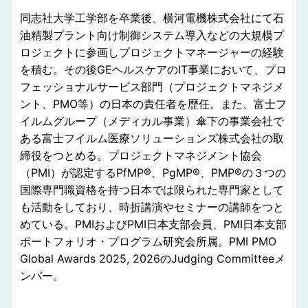
同志社⼤学⼯学部を卒業後、横河電機株式会社にて⽯
油精製プラント向け制御システム導⼊などの⼤規模プ
ロジェクトに参画しプロジェクトマネージャーの経験
を積む。その後GEヘルスケアのIT事業において、プロ
フェッショナルサービス部⾨（プロジェクトマネジメ
ント、PMO等）の⽇本の責任者を歴任。また、富⼠フ
イルムグループ（メディカル事業）傘下の事業会社で
ある富⼠フイルム医療ソリューションズ株式会社の取
締役をつとめる。プロジェクトマネジメント協会
（PMI）が認定するPfMP®、PgMP®、PMP®の３つの
国際専⾨職資格を持つ⽇本では限られた専⾨家として
も活動をしており、時折講演やセミナーの講師をつと
めている。PMIおよびPMI⽇本⽀部会員、PMI⽇本⽀部
ポートフォリオ・プログラム研究会所属。PMI PMO
Global Awards 2025, 2026のJudging Committeeメ
ンバー。