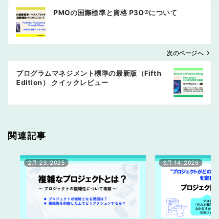
投
PMOの国際標準と資格 P3O®︎について
稿
ナ
ビ
ゲ
次のページへ
ー
プログラムマネジメント標準の最新版（Fifth
シ
Edition） クイックレビュー
ョ
ン
関連記事
2月 23, 2025
3月 14, 2026