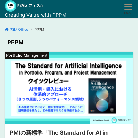
Menu
Creating Value with PPPM
P3M Office
PPPM
PPPM
Portfolio Management
PMIの新標準「The Standard for AI in