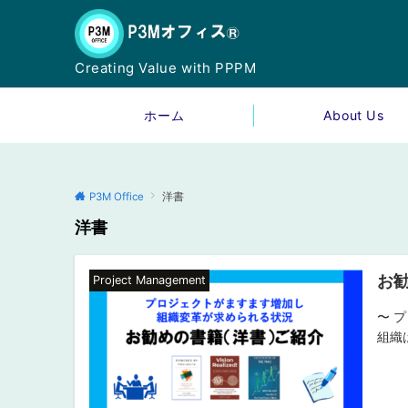
Creating Value with PPPM
ホーム
About Us
P3M Office
洋書
洋書
お
Project Management
〜 
組織